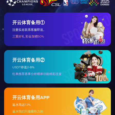
水泥船卸装设备_(4)
2020-04-18
2049
详细内容
上一篇：水泥船卸装设备_(3)
返回顶部
下一篇：水泥船卸装设备_(5)